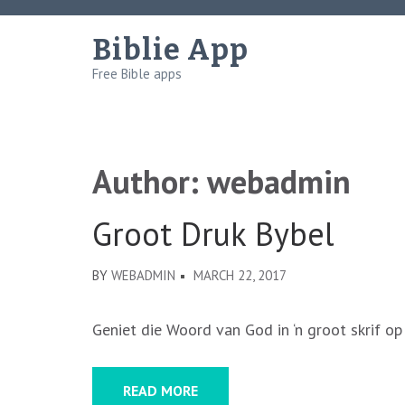
Skip
to
Biblie App
content
Free Bible apps
(Press
Enter)
Author:
webadmin
Groot Druk Bybel
BY
WEBADMIN
MARCH 22, 2017
Geniet die Woord van God in ‘n groot skrif o
READ MORE