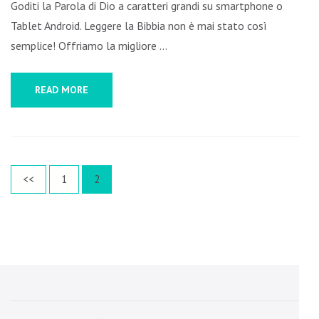
Goditi la Parola di Dio a caratteri grandi su smartphone o
Tablet Android. Leggere la Bibbia non è mai stato così
semplice! Offriamo la migliore …
READ MORE
Posts
Page
Page
<<
1
2
pagination