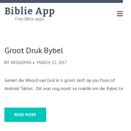
Skip
Biblie App
to
Free Bible apps
content
(Press
Enter)
Groot Druk Bybel
BY
WEBADMIN
MARCH 22, 2017
Geniet die Woord van God in ‘n groot skrif op jou foon of
Android Tablet. Dit was nog nooit so maklik om die Bybel te
…
READ MORE